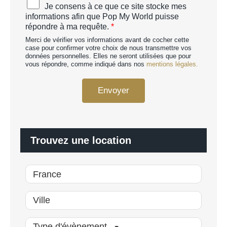
A
Je consens à ce que ce site stocke mes
H
c
informations afin que Pop My World puisse
A
c
répondre à ma requête.
*
p
o
e
Merci de vérifier vos informations avant de cocher cette
r
r
case pour confirmer votre choix de nous transmettre vos
d
données personnelles. Elles ne seront utilisées que pour
s
R
vous répondre, comme indiqué dans nos
mentions légales.
o
G
n
P
n
Envoyer
D
a
*
l
i
s
é
Trouvez une location
*
Type d'évènement