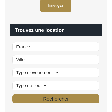
P
n
Envoyer
D
a
*
l
i
s
é
Trouvez une location
*
Type d'évènement
Type de lieu