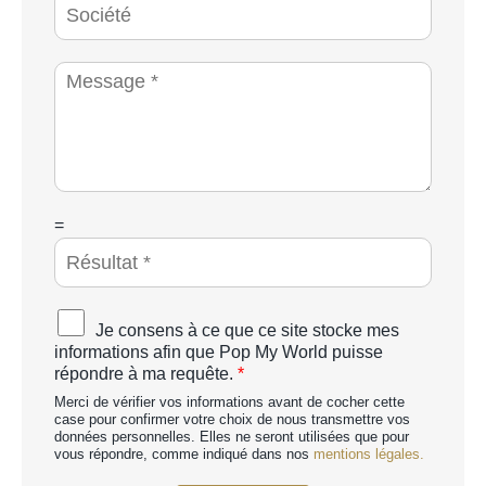
p
o
h
c
o
i
M
n
é
e
e
t
s
*
é
s
a
g
e
*
C
=
A
P
T
C
A
Je consens à ce que ce site stocke mes
H
c
informations afin que Pop My World puisse
A
c
répondre à ma requête.
*
p
o
e
Merci de vérifier vos informations avant de cocher cette
r
r
case pour confirmer votre choix de nous transmettre vos
d
données personnelles. Elles ne seront utilisées que pour
s
R
vous répondre, comme indiqué dans nos
mentions légales.
o
G
n