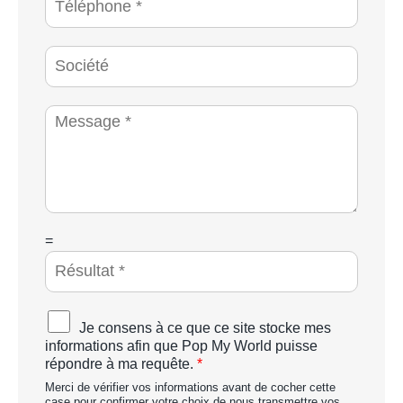
i
é
l
l
*
é
S
p
o
h
c
o
i
M
n
é
e
e
t
s
*
é
s
a
g
e
*
C
=
A
P
T
C
A
Je consens à ce que ce site stocke mes
H
c
informations afin que Pop My World puisse
A
c
répondre à ma requête.
*
p
o
e
Merci de vérifier vos informations avant de cocher cette
r
r
case pour confirmer votre choix de nous transmettre vos