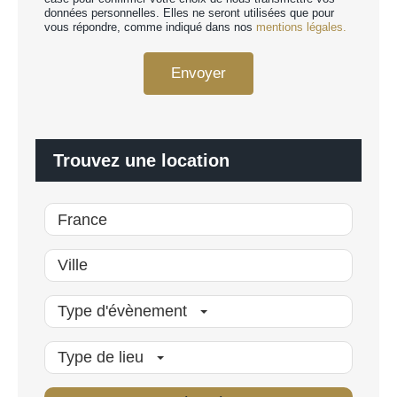
d
données personnelles. Elles ne seront utilisées que pour
s
R
vous répondre, comme indiqué dans nos
mentions légales.
o
G
n
P
n
Envoyer
D
a
*
l
i
s
é
Trouvez une location
*
Type d'évènement
Type de lieu