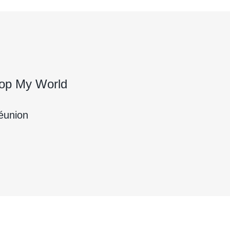
Pop My World
éunion