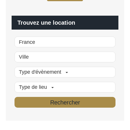
*
l
i
s
é
Trouvez une location
*
Type d'évènement
Type de lieu