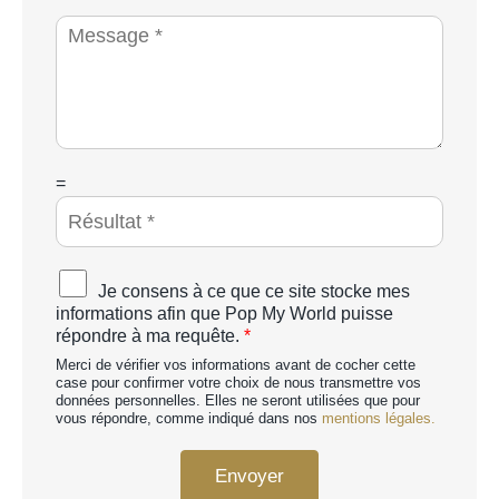
o
i
M
n
é
e
e
t
s
*
é
s
a
g
e
*
C
=
A
P
T
C
A
Je consens à ce que ce site stocke mes
H
c
informations afin que Pop My World puisse
A
c
répondre à ma requête.
*
p
o
e
Merci de vérifier vos informations avant de cocher cette
r
r
case pour confirmer votre choix de nous transmettre vos
d
données personnelles. Elles ne seront utilisées que pour
s
R
vous répondre, comme indiqué dans nos
mentions légales.
o
G
n
P
n
Envoyer
D
a