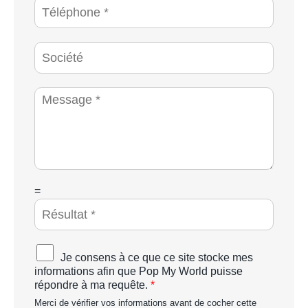
T
i
é
l
l
*
é
S
p
o
h
c
o
i
M
n
é
e
e
t
s
*
é
s
a
g
e
*
C
=
A
P
T
C
A
Je consens à ce que ce site stocke mes
H
c
informations afin que Pop My World puisse
A
c
répondre à ma requête.
*
p
o
e
Merci de vérifier vos informations avant de cocher cette
r