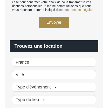
r
case pour confirmer votre choix de nous transmettre vos
d
données personnelles. Elles ne seront utilisées que pour
s
R
vous répondre, comme indiqué dans nos
mentions légales.
o
G
n
P
n
Envoyer
D
a
*
l
i
s
é
Trouvez une location
*
Type d'évènement
Type de lieu