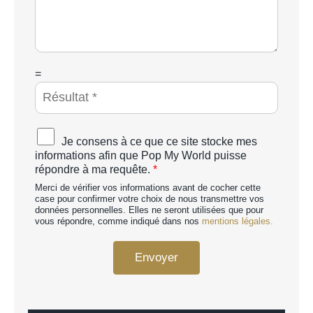
s
*
é
s
a
g
e
*
C
=
A
P
T
C
A
Je consens à ce que ce site stocke mes
H
c
informations afin que Pop My World puisse
A
c
répondre à ma requête.
*
p
o
e
Merci de vérifier vos informations avant de cocher cette
r
r
case pour confirmer votre choix de nous transmettre vos
d
données personnelles. Elles ne seront utilisées que pour
s
R
vous répondre, comme indiqué dans nos
mentions légales.
o
G
n
P
n
Envoyer
D
a
*
l
i
s