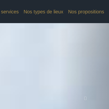
 services
Nos types de lieux
Nos propositions