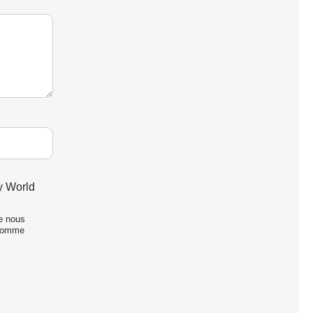
y World
de nous
 comme