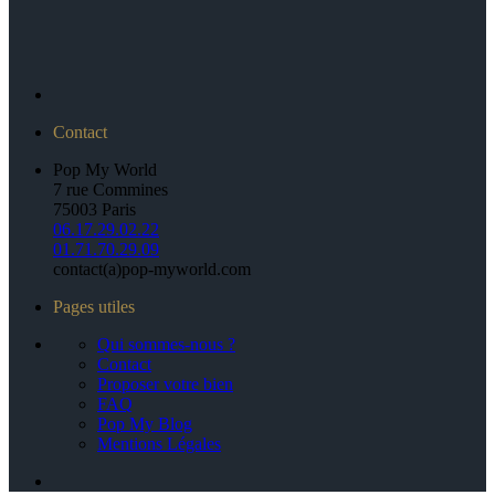
Contact
Pop My World
7 rue Commines
75003 Paris
06.17.29.02.22
01.71.70.29.09
contact(a)pop-myworld.com
Pages utiles
Qui sommes-nous ?
Contact
Proposer votre bien
FAQ
Pop My Blog
Mentions Légales