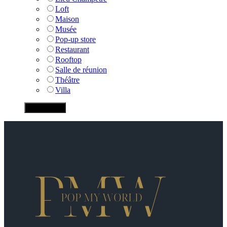
Loft
Maison
Musée
Pop-up store
Restaurant
Rooftop
Salle de réunion
Théâtre
Villa