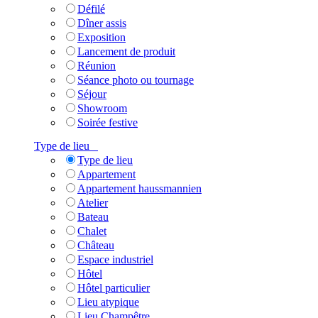
Défilé
Dîner assis
Exposition
Lancement de produit
Réunion
Séance photo ou tournage
Séjour
Showroom
Soirée festive
Type de lieu
Type de lieu
Appartement
Appartement haussmannien
Atelier
Bateau
Chalet
Château
Espace industriel
Hôtel
Hôtel particulier
Lieu atypique
Lieu Champêtre