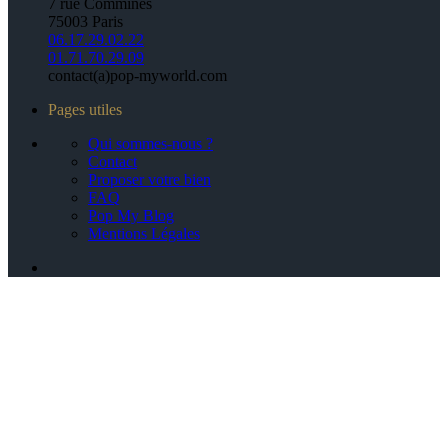
7 rue Commines
75003 Paris
06.17.29.02.22
01.71.70.29.09
contact(a)pop-myworld.com
Pages utiles
Qui sommes-nous ?
Contact
Proposer votre bien
FAQ
Pop My Blog
Mentions Légales