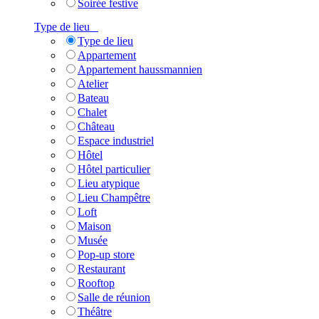
Soirée festive
Type de lieu
Type de lieu
Appartement
Appartement haussmannien
Atelier
Bateau
Chalet
Château
Espace industriel
Hôtel
Hôtel particulier
Lieu atypique
Lieu Champêtre
Loft
Maison
Musée
Pop-up store
Restaurant
Rooftop
Salle de réunion
Théâtre