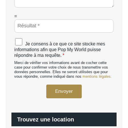
g
e
*
C
=
A
P
T
C
A
Je consens à ce que ce site stocke mes
H
c
informations afin que Pop My World puisse
A
c
répondre à ma requête.
*
p
o
e
Merci de vérifier vos informations avant de cocher cette
r
r
case pour confirmer votre choix de nous transmettre vos
d
données personnelles. Elles ne seront utilisées que pour
s
R
vous répondre, comme indiqué dans nos
mentions légales.
o
G
n
P
n
Envoyer
D
a
*
l
i
s
é
Trouvez une location
*