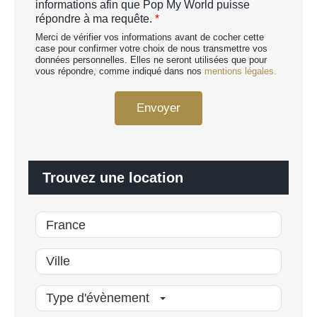
informations afin que Pop My World puisse
A
c
répondre à ma requête.
*
p
o
e
Merci de vérifier vos informations avant de cocher cette
r
r
case pour confirmer votre choix de nous transmettre vos
d
données personnelles. Elles ne seront utilisées que pour
s
R
vous répondre, comme indiqué dans nos
mentions légales.
o
G
n
P
n
Envoyer
D
a
*
l
i
s
é
Trouvez une location
*
Type d'évènement