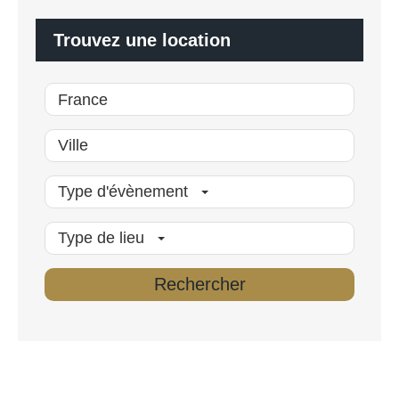
i
s
é
Trouvez une location
*
Type d'évènement
Type de lieu