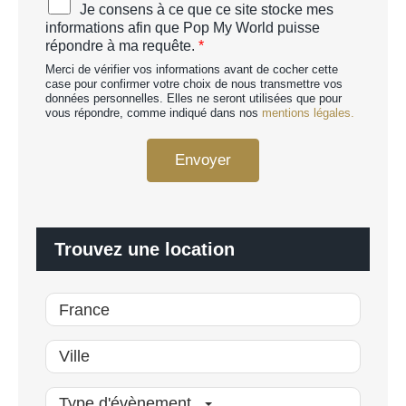
Je consens à ce que ce site stocke mes
H
c
informations afin que Pop My World puisse
A
c
répondre à ma requête.
*
p
o
e
Merci de vérifier vos informations avant de cocher cette
r
r
case pour confirmer votre choix de nous transmettre vos
d
données personnelles. Elles ne seront utilisées que pour
s
R
vous répondre, comme indiqué dans nos
mentions légales.
o
G
n
P
n
Envoyer
D
a
*
l
i
s
é
Trouvez une location
*
Type d'évènement