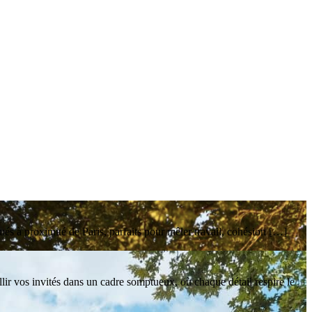
ués à proximité de Paris, parfaits pour mêler travail, cohésion […]
lir vos invités dans un cadre somptueux, où chaque détail respire le