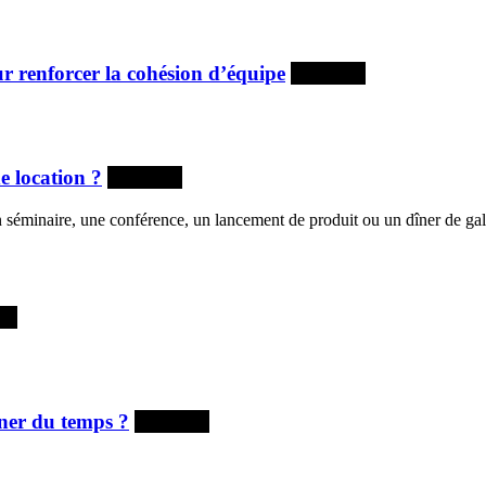
r renforcer la cohésion d’équipe
À la une
e location ?
À la une
n séminaire, une conférence, un lancement de produit ou un dîner de gala
ne
ner du temps ?
À la une