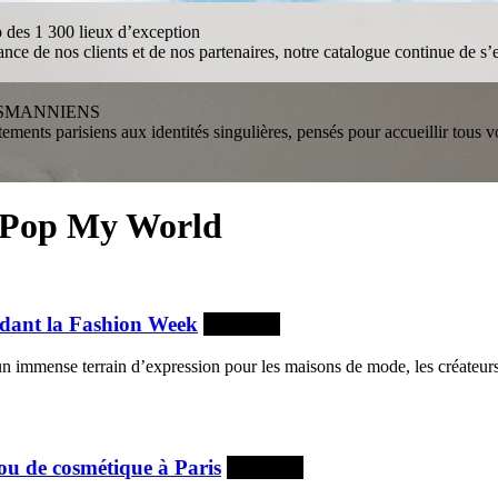
des 1 300 lieux d’exception
e de nos clients et de nos partenaires, notre catalogue continue de s’e
SSMANNIENS
ments parisiens aux identités singulières, pensés pour accueillir tous
am Pop My World
ndant la Fashion Week
À la une
un immense terrain d’expression pour les maisons de mode, les créateur
u de cosmétique à Paris
À la une