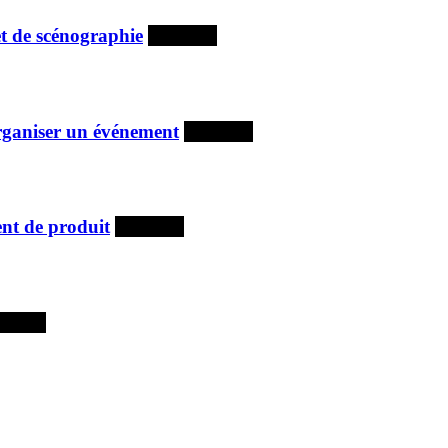
et de scénographie
À la une
organiser un événement
À la une
nt de produit
À la une
la une