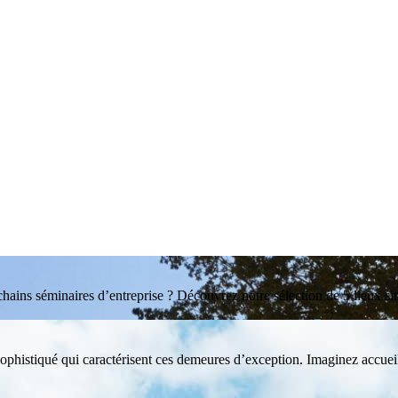
hains séminaires d’entreprise ? Découvrez notre sélection de 5 lieux sit
ophistiqué qui caractérisent ces demeures d’exception. Imaginez accueil