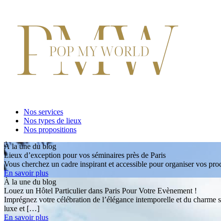
Nos services
Nos types de lieux
Nos propositions
À la une du blog
Lieux d’exception pour vos séminaires près de Paris
Vous cherchez un cadre inspirant et accessible pour organiser vos proc
En savoir plus
À la une du blog
Louez un Hôtel Particulier dans Paris Pour Votre Evènement !
Imprégnez votre célébration de l’élégance intemporelle et du charme s
luxe et […]
En savoir plus