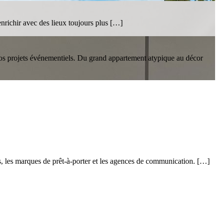
nrichir avec des lieux toujours plus […]
 vos projets événementiels. Du grand appartement atypique au décor
s, les marques de prêt-à-porter et les agences de communication. […]