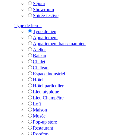
Séjour
Showroom
Soirée festive
Type de lieu
Type de lieu
Appartement
Appartement haussmannien
Atelier
Bateau
Chalet
Château
Espace industriel
Hôtel
Hôtel particulier
Lieu atypique
Lieu Champêtre
Loft
Maison
Musée
Pop-up store
Restaurant
Rooftop