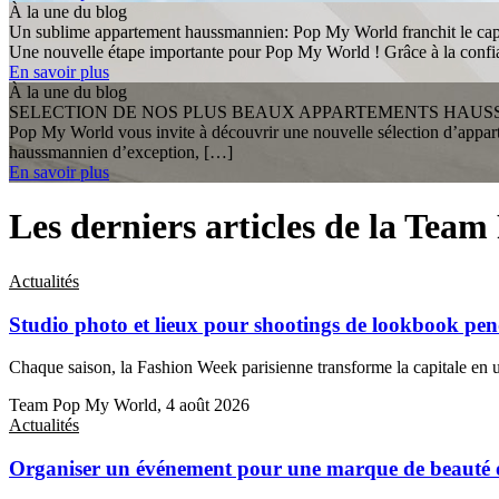
À la une du blog
Un sublime appartement haussmannien: Pop My World franchit le cap 
Une nouvelle étape importante pour Pop My World ! Grâce à la confianc
En savoir plus
À la une du blog
SELECTION DE NOS PLUS BEAUX APPARTEMENTS HAU
Pop My World vous invite à découvrir une nouvelle sélection d’apparte
haussmannien d’exception, […]
En savoir plus
Les derniers articles de la Te
Actualités
Studio photo et lieux pour shootings de lookbook pe
Chaque saison, la Fashion Week parisienne transforme la capitale en 
Team Pop My World, 4 août 2026
Actualités
Organiser un événement pour une marque de beauté o