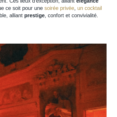
nt. Ces lieux d’exception, alliant
élégance
ue ce soit pour une
soirée privée
,
un cocktail
le, alliant
prestige
, confort et convivialité.