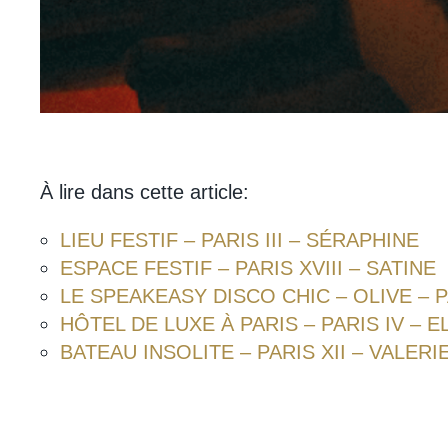
À lire dans cette article:
LIEU FESTIF – PARIS III – SÉRAPHINE
ESPACE FESTIF – PARIS XVIII – SATINE
LE SPEAKEASY DISCO CHIC – OLIVE – P
HÔTEL DE LUXE À PARIS – PARIS IV – E
BATEAU INSOLITE – PARIS XII – VALERI