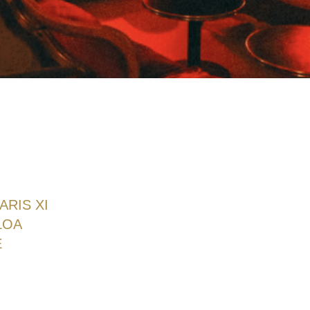
ARIS XI
LOA
E