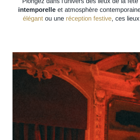
Plongez dans l’univers des lieux de la fête
intemporelle
et atmosphère contemporaine,
élégant
ou une
réception festive
, ces lie